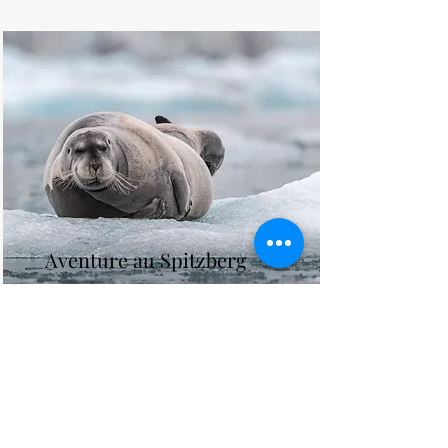
Aventure au Spitzberg
Au-delà du Cap Nord, dans l'archipel
du Svalbard, se trouve l'île
merveilleuse du Spitzberg...
Voir plus